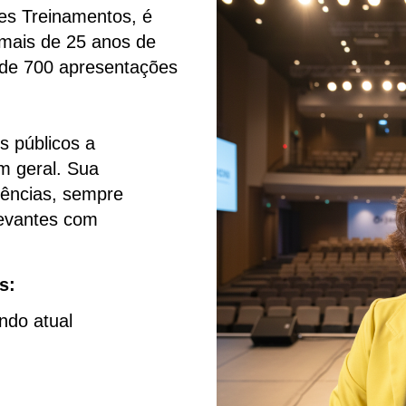
es Treinamentos, é
 mais de
25 anos de
s de 700 apresentações
s públicos a
em geral. Sua
iências, sempre
levantes com
s:
ndo atual