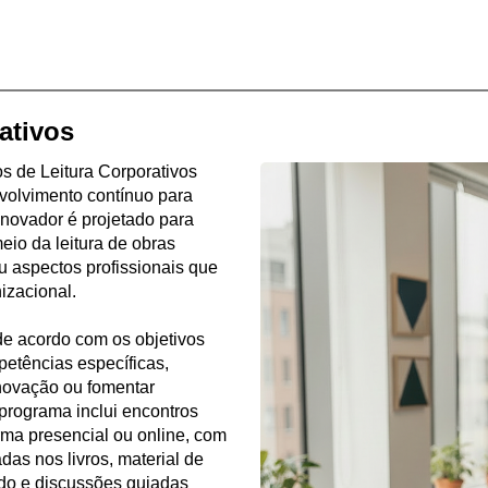
ativos
s de Leitura Corporativos
olvimento contínuo para
inovador é projetado para
eio da leitura de obras
u aspectos profissionais que
izacional.
 de acordo com os objetivos
etências específicas,
 inovação ou fomentar
 programa inclui encontros
rma presencial ou online, com
as nos livros, material de
ado e discussões guiadas