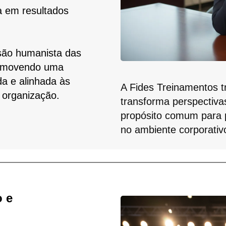
da em resultados
são humanista das
promovendo uma
a e alinhada às
A Fides Treinamentos 
 organização.
transforma perspectiva
propósito comum para
no ambiente corporativ
:
o e